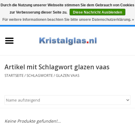
Durch die Nutzung unserer Webseite stimmen Sie dem Gebrauch von Cookies
zur Verbesserung dieser Seite zu.
Diese Nachricht Ausblenden
Top klasse
Snelle levering
Graveren
Für weitere Informationen beachten Sie bitte unsere Datenschutzerklärung. »
0 Artikel - €0,00
Startseite
Gläser
Karaffen
Artikel mit Schlagwort glazen vaas
STARTSEITE
/
SCHLAGWORTE
/
GLAZEN VAAS
Glasgravur fur karaffe und
weinglaser
Vasen
Keine Produkte gefunden!...
Geschenke