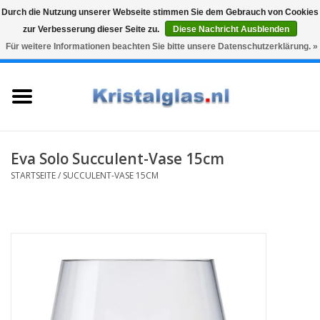
Durch die Nutzung unserer Webseite stimmen Sie dem Gebrauch von Cookies
zur Verbesserung dieser Seite zu.
Diese Nachricht Ausblenden
Top klasse
Snelle levering
Graveren
Für weitere Informationen beachten Sie bitte unsere Datenschutzerklärung. »
0 Artikel - €0,00
Startseite
Gläser
Karaffen
Eva Solo Succulent-Vase 15cm
STARTSEITE
/
SUCCULENT-VASE 15CM
Glasgravur fur karaffe und
weinglaser
Vasen
Geschenke