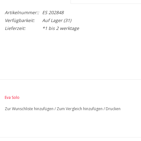
Artikelnummer::
ES 202848
Verfügbarkeit:
Auf Lager
(31)
Lieferzeit:
*1 bis 2 werktage
BreiteMM: 152
DurchmesserMM: 152
HöheMM: 183
LängeMM: 152
Eva Solo
Zur Wunschliste hinzufügen
/
Zum Vergleich hinzufügen
/
Drucken