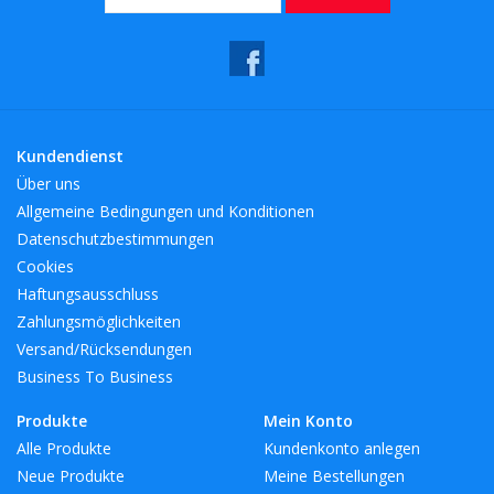
Eigenschaften: - Farbe: rot - Material: Glas - Maße:
11x11x23,3cm - Kompatibilität mit der Spülmaschine: ja -
Kompatibilität mit der Mikrowelle: nein - Kompatibilität mit dem
Backofen: nein
Kundendienst
Lassen Sie sich von unserer Kollektion an Champagnerflöten
Über uns
verführen und bieten Sie Ihren Partys eine unvergleichliche
Allgemeine Bedingungen und Konditionen
Eleganz.
Datenschutzbestimmungen
Cookies
Haftungsausschluss
Farben: Rot Materialien: Glas,
Zahlungsmöglichkeiten
- Afmetingen: 11x11x23.3cm
Versand/Rücksendungen
Business To Business
Produkte
Mein Konto
Alle Produkte
Kundenkonto anlegen
Neue Produkte
Meine Bestellungen