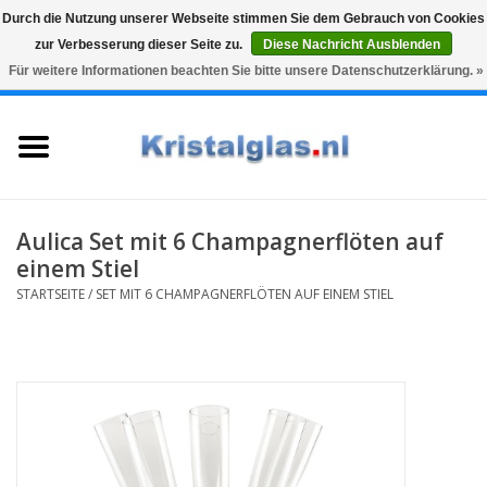
Durch die Nutzung unserer Webseite stimmen Sie dem Gebrauch von Cookies
zur Verbesserung dieser Seite zu.
Diese Nachricht Ausblenden
Top klasse
Snelle levering
Graveren
Für weitere Informationen beachten Sie bitte unsere Datenschutzerklärung. »
0 Artikel - €0,00
Startseite
Gläser
Karaffen
Aulica Set mit 6 Champagnerflöten auf
einem Stiel
Glasgravur fur karaffe und
STARTSEITE
/
SET MIT 6 CHAMPAGNERFLÖTEN AUF EINEM STIEL
weinglaser
Vasen
Geschenke