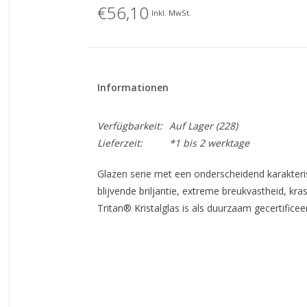
€56,10
Inkl. MwSt.
Informationen
Verfügbarkeit:
Auf Lager
(228)
Lieferzeit:
*1 bis 2 werktage
Glazen serie met een onderscheidend karakterist
blijvende briljantie, extreme breukvastheid, kr
Tritan® Kristalglas is als duurzaam gecertific