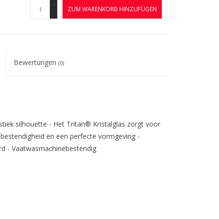
+
ZUM WARENKORB HINZUFÜGEN
-
Bewertungen
(0)
iek silhouette - Het Tritan® Kristalglas zorgt voor
asbestendigheid en een perfecte vormgeving -
eerd - Vaatwasmachinebestendig