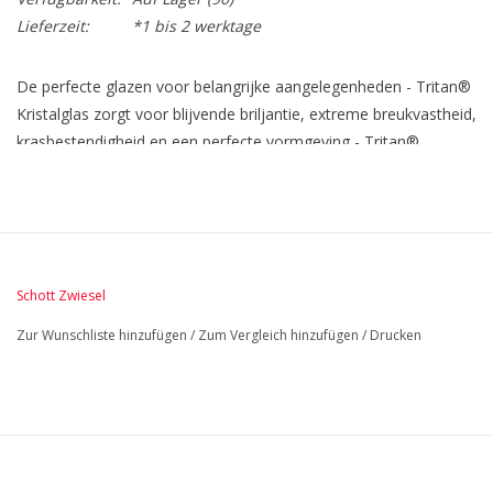
Lieferzeit:
*1 bis 2 werktage
De perfecte glazen voor belangrijke aangelegenheden - Tritan®
Kristalglas zorgt voor blijvende briljantie, extreme breukvastheid,
krasbestendigheid en een perfecte vormgeving - Tritan®
Kristalglas is als duurzaam gecertificeerd -
Vaatwasmachinebestendig
Schott Zwiesel
Zur Wunschliste hinzufügen
/
Zum Vergleich hinzufügen
/
Drucken