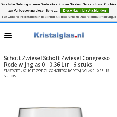
Durch die Nutzung unserer Webseite stimmen Sie dem Gebrauch von Cookies
zur Verbesserung dieser Seite zu.
Diese Nachricht Ausblenden
Top klasse
Snelle levering
Graveren
Für weitere Informationen beachten Sie bitte unsere Datenschutzerklärung. »
0 Artikel - €0,00
Startseite
Gläser
Karaffen
Schott Zwiesel Schott Zwiesel Congresso
Rode wijnglas 0 - 0.36 Ltr - 6 stuks
Glasgravur fur karaffe und
STARTSEITE
/
SCHOTT ZWIESEL CONGRESSO RODE WIJNGLAS 0 - 0.36 LTR -
weinglaser
6 STUKS
Vasen
Geschenke