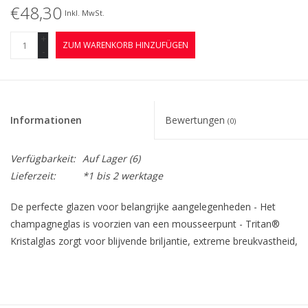
€48,30
Inkl. MwSt.
+
ZUM WARENKORB HINZUFÜGEN
-
Informationen
Bewertungen
(0)
Verfügbarkeit:
Auf Lager
(6)
Lieferzeit:
*1 bis 2 werktage
De perfecte glazen voor belangrijke aangelegenheden - Het
champagneglas is voorzien van een mousseerpunt - Tritan®
Kristalglas zorgt voor blijvende briljantie, extreme breukvastheid,
krasbestendigheid en een perfecte vormgeving - Tritan®
Kristalglas is als duurzaam gecertificeerd -
Vaatwasmachinebestendig