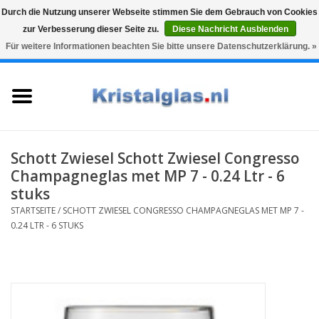
Durch die Nutzung unserer Webseite stimmen Sie dem Gebrauch von Cookies
zur Verbesserung dieser Seite zu.
Diese Nachricht Ausblenden
Top klasse
Snelle levering
Graveren
Für weitere Informationen beachten Sie bitte unsere Datenschutzerklärung. »
0 Artikel - €0,00
Startseite
Gläser
Karaffen
Schott Zwiesel Schott Zwiesel Congresso
Champagneglas met MP 7 - 0.24 Ltr - 6
Glasgravur fur karaffe und
stuks
weinglaser
STARTSEITE
/
SCHOTT ZWIESEL CONGRESSO CHAMPAGNEGLAS MET MP 7 -
0.24 LTR - 6 STUKS
Vasen
Geschenke