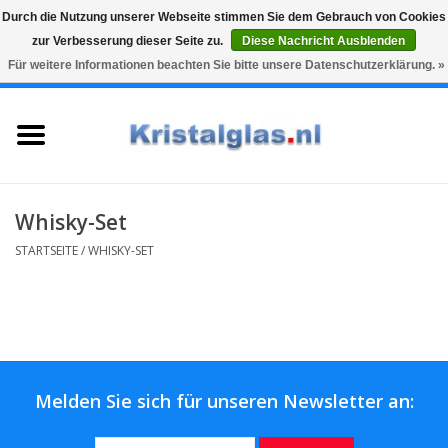
Durch die Nutzung unserer Webseite stimmen Sie dem Gebrauch von Cookies
zur Verbesserung dieser Seite zu.
Diese Nachricht Ausblenden
Top klasse
Snelle levering
Graveren
Für weitere Informationen beachten Sie bitte unsere Datenschutzerklärung. »
0 Artikel - €0,00
Startseite
Gläser
Karaffen
Whisky-Set
STARTSEITE
/
WHISKY-SET
Glasgravur fur karaffe und
weinglaser
Vasen
Melden Sie sich für unseren Newsletter an:
Geschenke