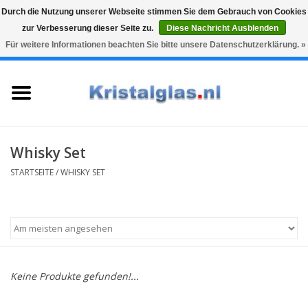
Durch die Nutzung unserer Webseite stimmen Sie dem Gebrauch von Cookies
zur Verbesserung dieser Seite zu.
Diese Nachricht Ausblenden
Top klasse
Snelle levering
Graveren
Für weitere Informationen beachten Sie bitte unsere Datenschutzerklärung. »
0 Artikel - €0,00
Startseite
Gläser
Karaffen
Whisky Set
STARTSEITE
/
WHISKY SET
Glasgravur fur karaffe und
weinglaser
Vasen
Keine Produkte gefunden!...
Geschenke