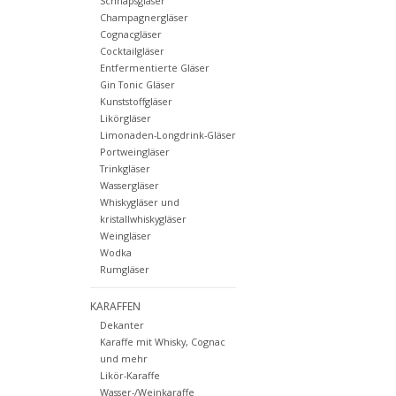
Schnapsgläser
Champagnergläser
Cognacgläser
Cocktailgläser
Entfermentierte Gläser
Gin Tonic Gläser
Kunststoffgläser
Likörgläser
Limonaden-Longdrink-Gläser
Portweingläser
Trinkgläser
Wassergläser
Whiskygläser und
kristallwhiskygläser
Weingläser
Wodka
Rumgläser
KARAFFEN
Dekanter
Karaffe mit Whisky, Cognac
und mehr
Likör-Karaffe
Wasser-/Weinkaraffe