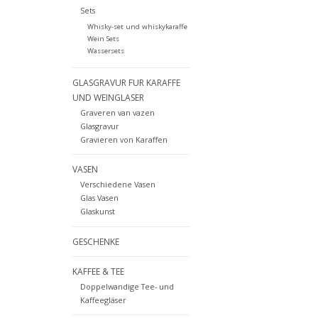
Sets
Whisky-set und whiskykaraffe
Wein Sets
Wassersets
GLASGRAVUR FUR KARAFFE
UND WEINGLASER
Graveren van vazen
Glasgravur
Gravieren von Karaffen
VASEN
Verschiedene Vasen
Glas Vasen
Glaskunst
GESCHENKE
KAFFEE & TEE
Doppelwandige Tee- und
Kaffeegläser