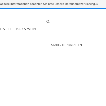
0 Artikel - €0,00
Mein Konto / Kundenkonto anlegen
 weitere Informationen beachten Sie bitte unsere Datenschutzerklärung. »
E & TEE
BAR & WEIN
STARTSEITE
/
KARAFFEN