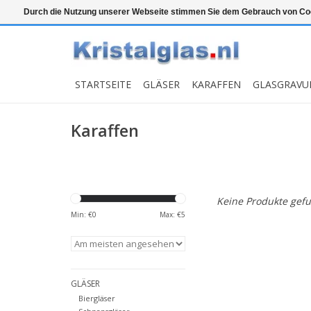
Top klasse
Snelle levering
Graveren
Durch die Nutzung unserer Webseite stimmen Sie dem Gebrauch von Coo
STARTSEITE
GLÄSER
KARAFFEN
GLASGRAVU
Karaffen
Keine Produkte gefu
Min: €
0
Max: €
5
GLÄSER
Biergläser