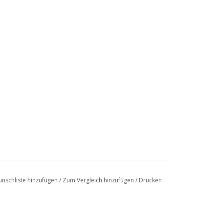
eakeasy-Cocktails
 möchten.
nschliste hinzufügen
/
Zum Vergleich hinzufügen
/
Drucken