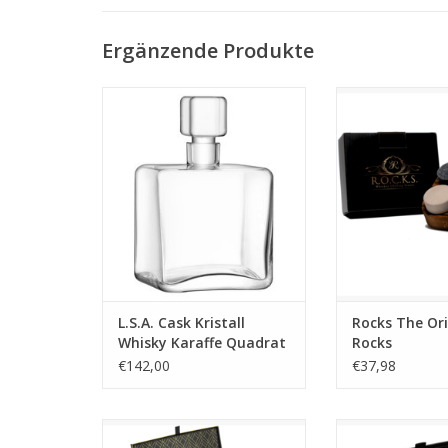
Ergänzende Produkte
Elegante L.S.A. Cask Whisky
Schnellkühle
Karaffe, quadratisch, 1 Liter, aus
verwässernd
hochwertigem Kristallglas.
Whiskysteine (
Stabiles Design, breite
Einzigartiges Desi
Ausgussöffnung,
Whisky, Cognac u
spülmaschinengeeignet.
Ideal als Gesch
MEHR INFO
MEHR 
L.S.A. Cask Kristall
Rocks The Ori
Whisky Karaffe Quadrat
Rocks
1 Liter
€142,00
€37,98
Exklusive Rocks Whisky
Exklusive Whisk