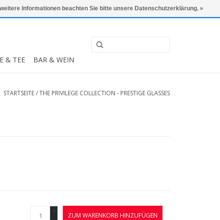
0 Artikel - €0,00
Mein Konto / Kundenkonto anlegen
 weitere Informationen beachten Sie bitte unsere Datenschutzerklärung. »
E & TEE
BAR & WEIN
STARTSEITE
/
THE PRIVILEGE COLLECTION - PRESTIGE GLASSES
+
ZUM WARENKORB HINZUFÜGEN
-