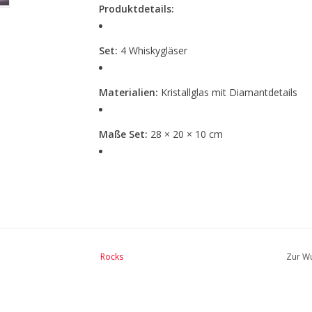
Produktdetails:
Set:
4 Whiskygläser
Materialien:
Kristallglas mit Diamantdetails
Maße Set:
28 × 20 × 10 cm
Design:
Zeitlos & elegant
Verwendung:
Whisky, Premium-Spirituosen, Sp
✨
Für Genießer, die Whisky stilvoll erleben
Rocks
Zur Wu