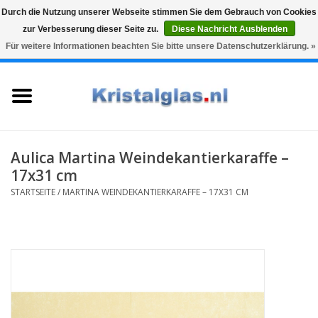
Durch die Nutzung unserer Webseite stimmen Sie dem Gebrauch von Cookies
zur Verbesserung dieser Seite zu.
Diese Nachricht Ausblenden
Top klasse
Snelle levering
Graveren
Für weitere Informationen beachten Sie bitte unsere Datenschutzerklärung. »
0 Artikel - €0,00
Startseite
Gläser
Karaffen
Aulica Martina Weindekantierkaraffe –
17x31 cm
Glasgravur fur karaffe und
STARTSEITE
/
MARTINA WEINDEKANTIERKARAFFE – 17X31 CM
weinglaser
Vasen
Geschenke