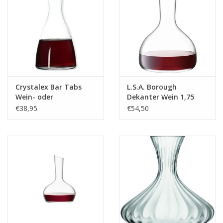
Material:
Hochwertiges Glas
Abmessungen:
17 × 17 × 31 cm
Mikrowellengeeignet:
Nein
Crystalex Bar Tabs
L.S.A. Borough
Ofengeeignet:
Nein
Wein- oder
Dekanter Wein 1,75
Wasserkaraffe 1200ml
Liter
€38,95
€54,50
Diagonal
Marke:
AULICA
✨
Elegant, funktional und stilvoll – entdecken Sie die Aulica
Weindekantierkaraffe für perfekte Weinerlebnisse!