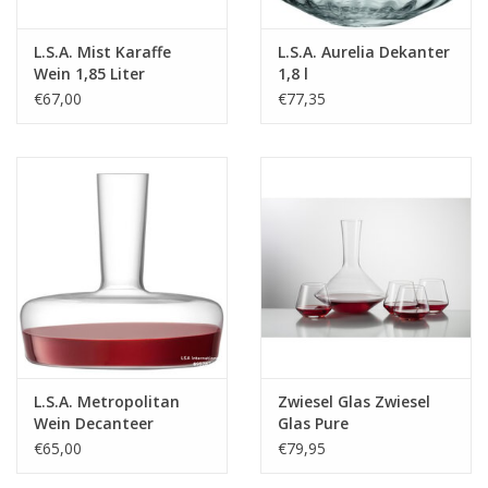
L.S.A. Mist Karaffe
L.S.A. Aurelia Dekanter
Wein 1,85 Liter
1,8 l
€67,00
€77,35
L.S.A. Metropolitan
Zwiesel Glas Zwiesel
Wein Decanteer
Glas Pure
Karaffe 2 Liter
Decanteerkaraf rode
€65,00
€79,95
wijn - 0.75 Ltr