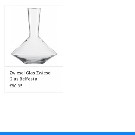
Zwiesel Glas Zwiesel
Glas Belfesta
Decanteerkaraf rode
€80,95
wijn - 0.75 Ltr