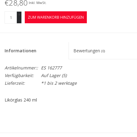
€28,80
Inkl. MwSt.
+
ZUM WARENKORB HINZUFÜGEN
-
Informationen
Bewertungen
(0)
Artikelnummer::
ES 162777
Verfügbarkeit:
Auf Lager
(5)
Lieferzeit:
*1 bis 2 werktage
Likörglas 240 ml
Das Eva Solo Likörglas ist aus mundgeblasenem Glas gefertigt
und hat einen elegant abgeschrägten Rand, damit Sie alle
Aromen optimal genießen können. Durch die Form des Glases
sammeln sich die Aromamoleküle, so dass sie konzentrierter