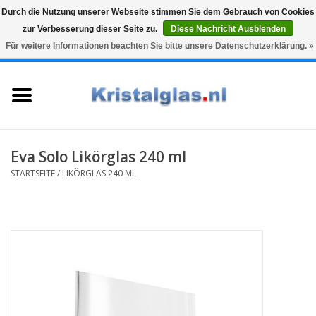
Durch die Nutzung unserer Webseite stimmen Sie dem Gebrauch von Cookies
zur Verbesserung dieser Seite zu.
Diese Nachricht Ausblenden
Top klasse
Snelle levering
Graveren
Für weitere Informationen beachten Sie bitte unsere Datenschutzerklärung. »
0 Artikel - €0,00
Startseite
Gläser
Karaffen
Eva Solo Likörglas 240 ml
STARTSEITE
/
LIKÖRGLAS 240 ML
Glasgravur fur karaffe und
weinglaser
Vasen
Geschenke