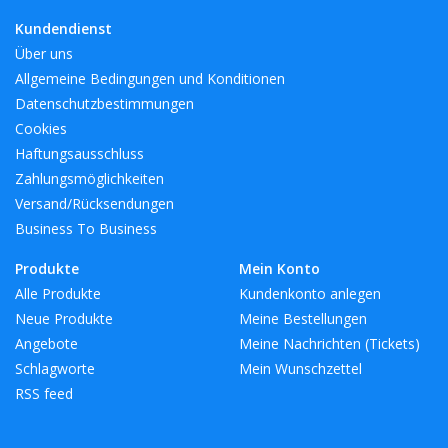
Kundendienst
BreiteMM: 65
Über uns
DurchmesserMM: 65
Allgemeine Bedingungen und Konditionen
HöheMM: 205
Datenschutzbestimmungen
LängeMM: 65
Cookies
Haftungsausschluss
Zahlungsmöglichkeiten
Versand/Rücksendungen
Business To Business
Produkte
Mein Konto
Alle Produkte
Kundenkonto anlegen
Neue Produkte
Meine Bestellungen
Angebote
Meine Nachrichten (Tickets)
Schlagworte
Mein Wunschzettel
RSS feed