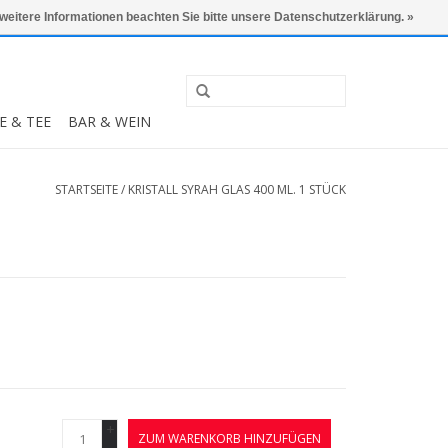
0 Artikel - €0,00
Mein Konto / Kundenkonto anlegen
 weitere Informationen beachten Sie bitte unsere Datenschutzerklärung. »
E & TEE
BAR & WEIN
STARTSEITE
/
KRISTALL SYRAH GLAS 400 ML. 1 STÜCK
+
ZUM WARENKORB HINZUFÜGEN
-