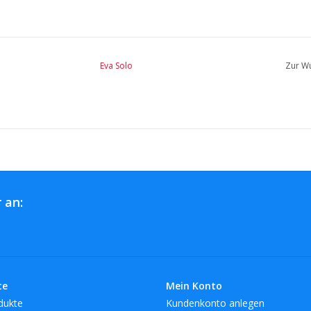
Eva Solo
Zur Wu
 an:
te
Mein Konto
dukte
Kundenkonto anlegen