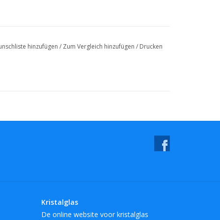
nschliste hinzufügen
/
Zum Vergleich hinzufügen
/
Drucken
Kristalglas
De online website voor kristalglas