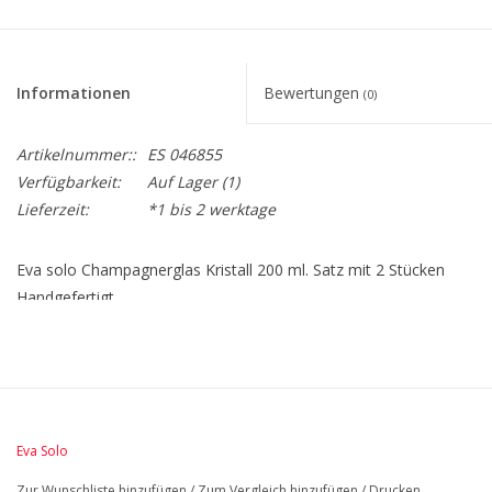
Informationen
Bewertungen
(0)
Artikelnummer::
ES 046855
Verfügbarkeit:
Auf Lager
(1)
Lieferzeit:
*1 bis 2 werktage
Eva solo Champagnerglas Kristall 200 ml. Satz mit 2 Stücken
Handgefertigt
BreiteMM: 65
DurchmesserMM: 65
HöheMM: 240
LängeMM: 65
Eva Solo
Zur Wunschliste hinzufügen
/
Zum Vergleich hinzufügen
/
Drucken