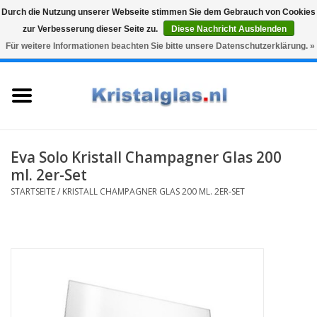
Durch die Nutzung unserer Webseite stimmen Sie dem Gebrauch von Cookies
zur Verbesserung dieser Seite zu.
Diese Nachricht Ausblenden
Top klasse
Snelle levering
Graveren
Für weitere Informationen beachten Sie bitte unsere Datenschutzerklärung. »
0 Artikel - €0,00
Startseite
Gläser
Karaffen
Eva Solo Kristall Champagner Glas 200
ml. 2er-Set
Glasgravur fur karaffe und
STARTSEITE
/
KRISTALL CHAMPAGNER GLAS 200 ML. 2ER-SET
weinglaser
Vasen
Geschenke