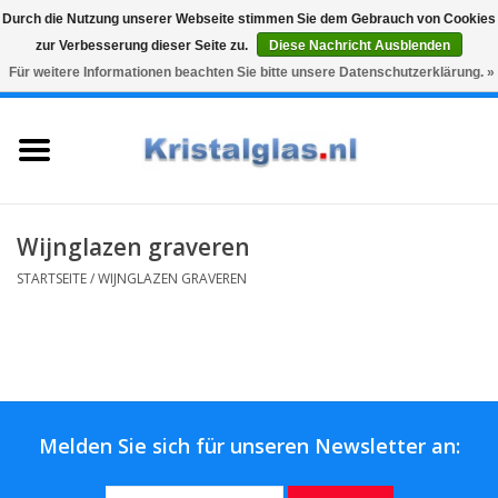
Durch die Nutzung unserer Webseite stimmen Sie dem Gebrauch von Cookies
zur Verbesserung dieser Seite zu.
Diese Nachricht Ausblenden
Top klasse
Snelle levering
Graveren
Für weitere Informationen beachten Sie bitte unsere Datenschutzerklärung. »
0 Artikel - €0,00
Startseite
Gläser
Karaffen
Wijnglazen graveren
STARTSEITE
/
WIJNGLAZEN GRAVEREN
Glasgravur fur karaffe und
weinglaser
Vasen
Melden Sie sich für unseren Newsletter an:
Geschenke