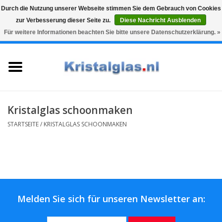
Durch die Nutzung unserer Webseite stimmen Sie dem Gebrauch von Cookies
zur Verbesserung dieser Seite zu.
Diese Nachricht Ausblenden
Top klasse
Snelle levering
Graveren
Für weitere Informationen beachten Sie bitte unsere Datenschutzerklärung. »
0 Artikel - €0,00
Startseite
Gläser
Karaffen
Kristalglas schoonmaken
STARTSEITE
/
KRISTALGLAS SCHOONMAKEN
Glasgravur fur karaffe und
weinglaser
Vasen
Melden Sie sich für unseren Newsletter an:
Geschenke