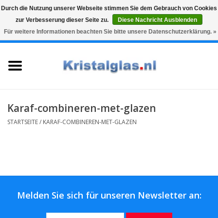
Durch die Nutzung unserer Webseite stimmen Sie dem Gebrauch von Cookies
zur Verbesserung dieser Seite zu.
Diese Nachricht Ausblenden
Top klasse
Snelle levering
Graveren
Für weitere Informationen beachten Sie bitte unsere Datenschutzerklärung. »
0 Artikel - €0,00
Startseite
Gläser
Karaffen
Karaf-combineren-met-glazen
STARTSEITE
/
KARAF-COMBINEREN-MET-GLAZEN
Glasgravur fur karaffe und
weinglaser
Vasen
Melden Sie sich für unseren Newsletter an:
Geschenke