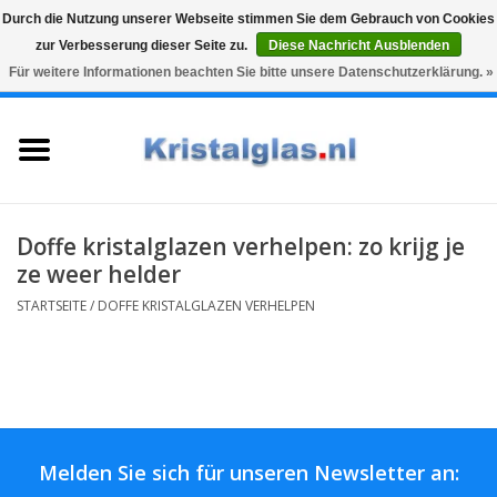
Durch die Nutzung unserer Webseite stimmen Sie dem Gebrauch von Cookies
zur Verbesserung dieser Seite zu.
Diese Nachricht Ausblenden
Top klasse
Snelle levering
Graveren
Für weitere Informationen beachten Sie bitte unsere Datenschutzerklärung. »
0 Artikel - €0,00
Startseite
Gläser
Karaffen
Doffe kristalglazen verhelpen: zo krijg je
ze weer helder
Glasgravur fur karaffe und
STARTSEITE
/
DOFFE KRISTALGLAZEN VERHELPEN
weinglaser
Vasen
Geschenke
Melden Sie sich für unseren Newsletter an: