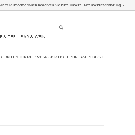
0 Artikel - €0,00
Mein Konto / Kundenkonto anlegen
 weitere Informationen beachten Sie bitte unsere Datenschutzerklärung. »
E & TEE
BAR & WEIN
 DUBBELE MUUR MET 19X19X24CM HOUTEN INHAM EN DEKSEL