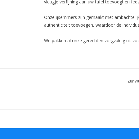
vleugje verfijning aan uw tafel toevoegt en fee
Onze ijsemmers zijn gemaakt met ambachtelij
authenticiteit toevoegen, waardoor de individual
We pakken al onze gerechten zorgvuldig uit v
Functies :
- Kleur: bruin
- Materiaal: hout
- Afmetingen: 19x19x24cm
Zur Wu
- Vaatwasser compatibiliteit: nee
- Compatibiliteit van de magnetron: nee
- Compatibiliteit van de oven: nee
U kunt de verpakking van onze producten in de 