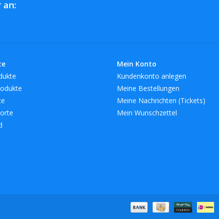
 an:
Breedte: 19cm
Hoogte: 24cm
Lengte: 19cm
kleuren: Bruin, Geel
Materialen: Hout, Staal
te
Mein Konto
merk: AULICA
dukte
Kundenkonto anlegen
EAN/streepjescode: 3701503034437
odukte
Meine Bestellungen
SKU: 979302
te
Meine Nachrichten (Tickets)
orte
Mein Wunschzettel
d