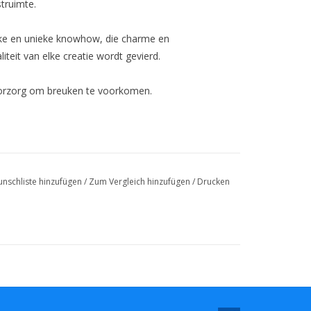
struimte.
ke en unieke knowhow, die charme en
iteit van elke creatie wordt gevierd.
oorzorg om breuken te voorkomen.
nschliste hinzufügen
/
Zum Vergleich hinzufügen
/
Drucken
gele prullenbakken recyclen.