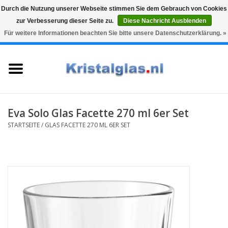
Durch die Nutzung unserer Webseite stimmen Sie dem Gebrauch von Cookies
zur Verbesserung dieser Seite zu.
Diese Nachricht Ausblenden
Top klasse
Snelle levering
Graveren
Für weitere Informationen beachten Sie bitte unsere Datenschutzerklärung. »
0 Artikel - €0,00
Startseite
Gläser
Karaffen
Eva Solo Glas Facette 270 ml 6er Set
STARTSEITE
/
GLAS FACETTE 270 ML 6ER SET
Glasgravur fur karaffe und
weinglaser
Vasen
Geschenke