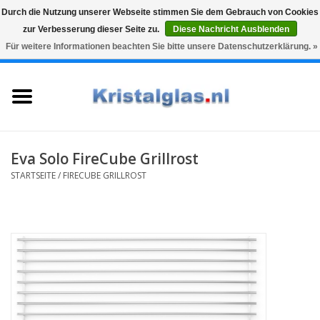
Durch die Nutzung unserer Webseite stimmen Sie dem Gebrauch von Cookies
zur Verbesserung dieser Seite zu.
Diese Nachricht Ausblenden
Top klasse
Snelle levering
Graveren
Für weitere Informationen beachten Sie bitte unsere Datenschutzerklärung. »
0 Artikel - €0,00
Startseite
Gläser
Karaffen
Eva Solo FireCube Grillrost
STARTSEITE
/
FIRECUBE GRILLROST
Glasgravur fur karaffe und
weinglaser
Vasen
Geschenke