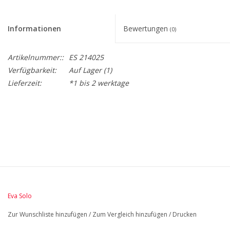
Informationen
Bewertungen
(0)
Artikelnummer::
ES 214025
Verfügbarkeit:
Auf Lager
(1)
Lieferzeit:
*1 bis 2 werktage
BreiteMM: 378
DurchmesserMM: 378
HöheMM: 90
LängeMM: 598
Eva Solo
Zur Wunschliste hinzufügen
/
Zum Vergleich hinzufügen
/
Drucken