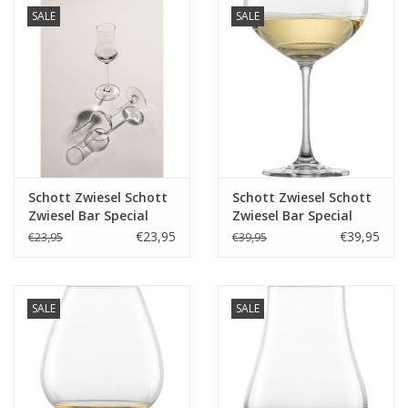
SALE
SALE
Schott Zwiesel Schott
Schott Zwiesel Schott
Zwiesel Bar Special
Zwiesel Bar Special
(Classico) Grappaglas
Champagnecoupe 8 -
€23,95
€39,95
€23,95
€39,95
155 - 0.095Ltr - 6
0.281Ltr - 4 glazen
glazen
SALE
SALE