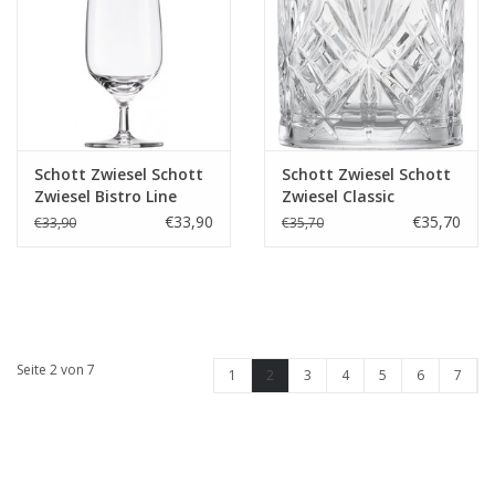
Schott Zwiesel Schott
Schott Zwiesel Schott
Zwiesel Bistro Line
Zwiesel Classic
Champagneglas met
Whiskyglas 60 - 0.334
€33,90
€35,70
€33,90
€35,70
MP 7 - 0.277 Ltr - 6
Ltr - 6 stuks
stuks
Seite 2 von 7
1
2
3
4
5
6
7