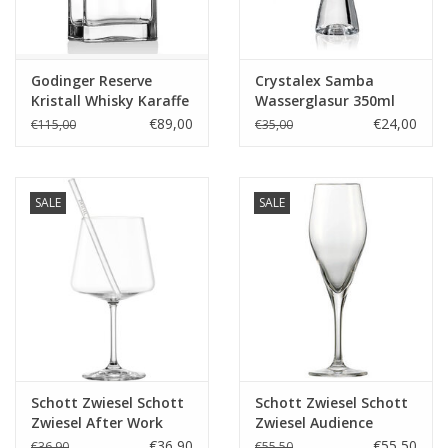
Godinger Reserve
Crystalex Samba
Kristall Whisky Karaffe
Wasserglasur 350ml
– 1,18 Liter
€89,00
€24,00
€115,00
€35,00
SALE
SALE
Schott Zwiesel Schott
Schott Zwiesel Schott
Zwiesel After Work
Zwiesel Audience
MioVino 9-delige set
Champagneglas met
€36,90
€55,50
€36,90
€55,50