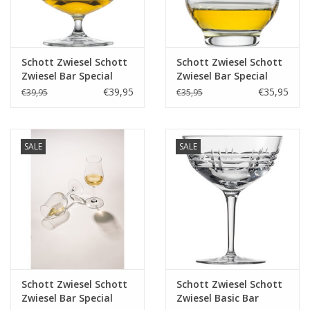
Schott Zwiesel Schott
Schott Zwiesel Schott
Zwiesel Bar Special
Zwiesel Bar Special
Cognacglas XXL 45 -
Whisky Nosing glas
€39,95
€35,95
€39,95
€35,95
0.774Ltr - 4 glazen
120 - 0.322Ltr - 4
glazen
SALE
SALE
Schott Zwiesel Schott
Schott Zwiesel Schott
Zwiesel Bar Special
Zwiesel Basic Bar