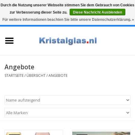
Durch die Nutzung unserer Webseite stimmen Sie dem Gebrauch von Cookies
zur Verbesserung dieser Seite zu.
Diese Nachricht Ausblenden
Top klasse
Snelle levering
Graveren
Für weitere Informationen beachten Sie bitte unsere Datenschutzerklärung. »
0 Artikel - €0,00
Startseite
Gläser
Karaffen
Angebote
STARTSEITE
/
ÜBERSICHT
/
ANGEBOTE
Glasgravur fur karaffe und
weinglaser
Vasen
Geschenke