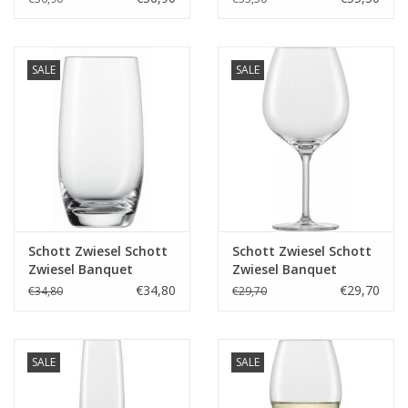
MP 77 - 0.25 Ltr - 6
stuks
SALE
SALE
Schott Zwiesel Schott
Schott Zwiesel Schott
Zwiesel Banquet
Zwiesel Banquet
Bierbeker 42 - 0.42 Ltr -
Bourgogne goblet 140
€34,80
€29,70
€34,80
€29,70
6 stuks
- 0.63Ltr - 6 stuks
SALE
SALE