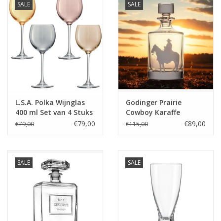
SALE
SALE
Kaffee & Tee
Bar & Wein
L.S.A. Polka Wijnglas
Godinger Prairie
400 ml Set van 4 Stuks
Cowboy Karaffe
Assorti
€79,00
€89,00
€79,00
€115,00
SALE
SALE