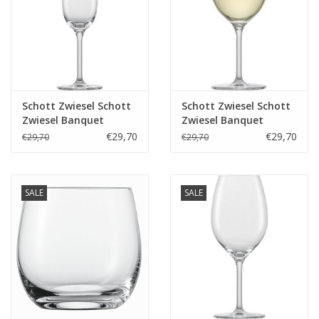
Schott Zwiesel Schott
Schott Zwiesel Schott
Zwiesel Banquet
Zwiesel Banquet
Champagneglas met
Chardonnay wijnglas 0
€29,70
€29,70
€29,70
€29,70
MP 7 - 0.21Ltr - 6 stuks
- 0.368Ltr - 6 stuks
SALE
SALE