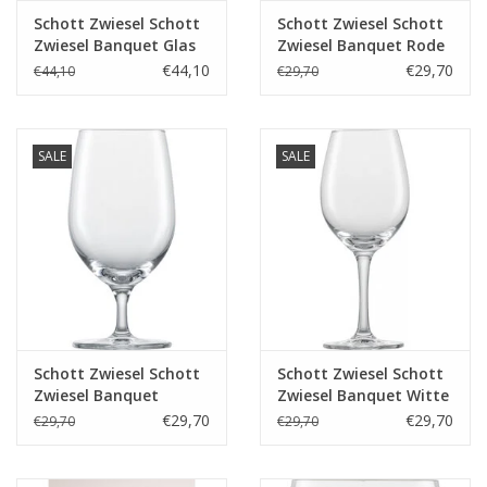
Schott Zwiesel Schott
Schott Zwiesel Schott
Zwiesel Banquet Glas
Zwiesel Banquet Rode
multifunctioneel 330 -
wijnglas 1 - 0.475Ltr - 6
€44,10
€29,70
€44,10
€29,70
0.33 Ltr - 6 stuks
stuks
SALE
SALE
Schott Zwiesel Schott
Schott Zwiesel Schott
Zwiesel Banquet
Zwiesel Banquet Witte
Waterglas 32 - 0.253Ltr
wijnglas 2 - 0.3Ltr - 6
€29,70
€29,70
€29,70
€29,70
- 6 stuks
stuks