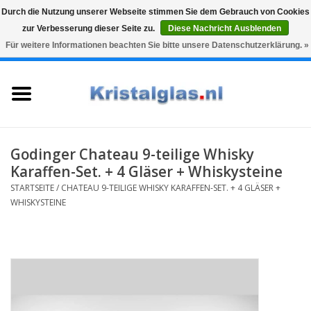
Durch die Nutzung unserer Webseite stimmen Sie dem Gebrauch von Cookies
zur Verbesserung dieser Seite zu.
Diese Nachricht Ausblenden
Top klasse
Snelle levering
Graveren
Für weitere Informationen beachten Sie bitte unsere Datenschutzerklärung. »
0 Artikel - €0,00
Startseite
Gläser
Karaffen
Godinger Chateau 9-teilige Whisky
Karaffen-Set. + 4 Gläser + Whiskysteine
Glasgravur fur karaffe und
STARTSEITE
/
CHATEAU 9-TEILIGE WHISKY KARAFFEN-SET. + 4 GLÄSER +
weinglaser
WHISKYSTEINE
Vasen
Geschenke