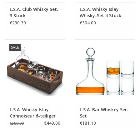
Maße Gläser:
8,2 × 8,2 × 9,9 cm
L.S.A. Club Whisky Set.
L.S.A. Whisky Islay
3 Stück
Whisky-Set 4 Stück
Material:
Kristallglas
€290,30
€304,00
Gravur möglich:
Ja
SALE
L.S.A. Whisky Islay
L.S.A. Bar Whiskey 5er-
Connoiseur 6-teiliger
Set
Satz
€449,00
€181,10
€599,00