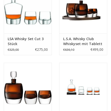
Set-Inhalt:
1 × Whisky-Karaffe
LSA Whisky Set Cut 3
L.S.A. Whisky Club
4 × DOF-Whiskygläser
Stück
Whiskyset mit Tablett
€275,00
€499,00
€325,00
€636,10
4 × Whiskysteine
Fassungsvermögen Karaffe:
887 ml
Maße Karaffe:
21,5 × 7,7 × 13 cm
Fassungsvermögen Gläser:
340 ml