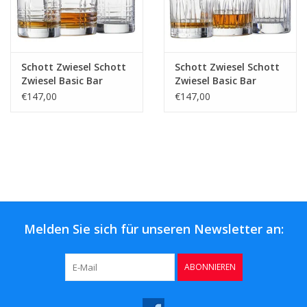
Schott Zwiesel Schott
Schott Zwiesel Schott
Zwiesel Basic Bar
Zwiesel Basic Bar
Classic Whisky set 1
Motion Whisky set 1
€147,00
€147,00
karaf 0.75L + 2 glazen
karaf 0.75L + 2 glazen
Melden Sie sich für unseren Newsletter an:
ABONNIEREN