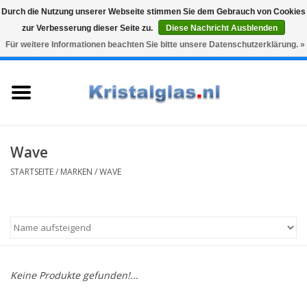
Durch die Nutzung unserer Webseite stimmen Sie dem Gebrauch von Cookies
zur Verbesserung dieser Seite zu.
Diese Nachricht Ausblenden
Top klasse
Snelle levering
Graveren
Für weitere Informationen beachten Sie bitte unsere Datenschutzerklärung. »
0 Artikel - €0,00
Startseite
Gläser
Karaffen
Wave
STARTSEITE
/
MARKEN
/
WAVE
Glasgravur fur karaffe und
weinglaser
Vasen
Keine Produkte gefunden!...
Geschenke