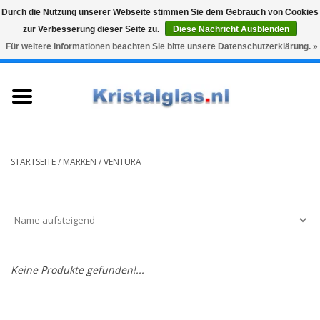
Durch die Nutzung unserer Webseite stimmen Sie dem Gebrauch von Cookies
zur Verbesserung dieser Seite zu.
Diese Nachricht Ausblenden
Top klasse
Snelle levering
Graveren
Für weitere Informationen beachten Sie bitte unsere Datenschutzerklärung. »
0 Artikel - €0,00
Startseite
Gläser
Karaffen
STARTSEITE
/
MARKEN
/
VENTURA
Glasgravur fur karaffe und
weinglaser
Vasen
Keine Produkte gefunden!...
Geschenke