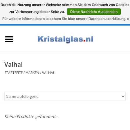
Durch die Nutzung unserer Webseite stimmen Sie dem Gebrauch von Cookies
zur Verbesserung dieser Seite zu.
Diese Nachricht Ausblenden
Top klasse
Snelle levering
Graveren
Für weitere Informationen beachten Sie bitte unsere Datenschutzerklärung. »
0 Artikel - €0,00
Startseite
Gläser
Karaffen
Valhal
STARTSEITE
/
MARKEN
/
VALHAL
Glasgravur fur karaffe und
weinglaser
Vasen
Keine Produkte gefunden!...
Geschenke