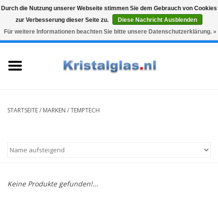
Durch die Nutzung unserer Webseite stimmen Sie dem Gebrauch von Cookies
zur Verbesserung dieser Seite zu.
Diese Nachricht Ausblenden
Top klasse
Snelle levering
Graveren
Für weitere Informationen beachten Sie bitte unsere Datenschutzerklärung. »
0 Artikel - €0,00
Startseite
Gläser
Karaffen
STARTSEITE
/
MARKEN
/
TEMPTECH
Glasgravur fur karaffe und
weinglaser
Vasen
Keine Produkte gefunden!...
Geschenke