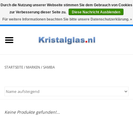
Durch die Nutzung unserer Webseite stimmen Sie dem Gebrauch von Cookies
zur Verbesserung dieser Seite zu.
Diese Nachricht Ausblenden
Top klasse
Snelle levering
Graveren
Für weitere Informationen beachten Sie bitte unsere Datenschutzerklärung. »
0 Artikel - €0,00
Startseite
Gläser
Karaffen
STARTSEITE
/
MARKEN
/
SAMBA
Glasgravur fur karaffe und
weinglaser
Vasen
Keine Produkte gefunden!...
Geschenke