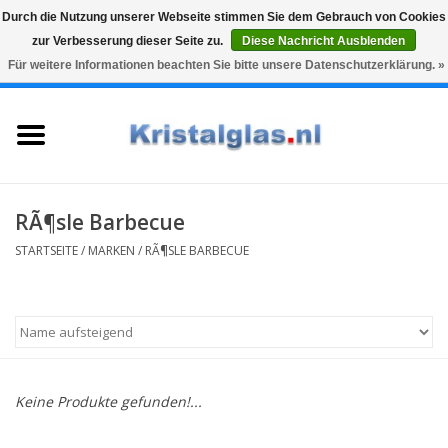
Durch die Nutzung unserer Webseite stimmen Sie dem Gebrauch von Cookies
zur Verbesserung dieser Seite zu.
Diese Nachricht Ausblenden
Top klasse
Snelle levering
Graveren
Für weitere Informationen beachten Sie bitte unsere Datenschutzerklärung. »
0 Artikel - €0,00
Startseite
Gläser
Karaffen
RÃ¶sle Barbecue
STARTSEITE
/
MARKEN
/
RÃ¶SLE BARBECUE
Glasgravur fur karaffe und
weinglaser
Vasen
Keine Produkte gefunden!...
Geschenke