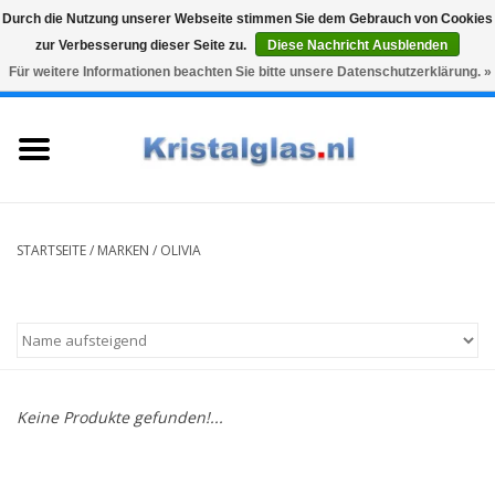
Durch die Nutzung unserer Webseite stimmen Sie dem Gebrauch von Cookies
zur Verbesserung dieser Seite zu.
Diese Nachricht Ausblenden
Top klasse
Snelle levering
Graveren
Für weitere Informationen beachten Sie bitte unsere Datenschutzerklärung. »
0 Artikel - €0,00
Startseite
Gläser
Karaffen
STARTSEITE
/
MARKEN
/
OLIVIA
Glasgravur fur karaffe und
weinglaser
Vasen
Keine Produkte gefunden!...
Geschenke