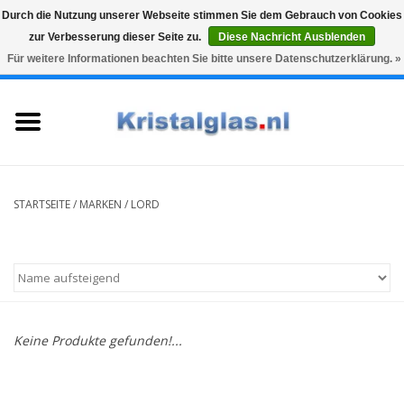
Durch die Nutzung unserer Webseite stimmen Sie dem Gebrauch von Cookies
zur Verbesserung dieser Seite zu.
Diese Nachricht Ausblenden
Top klasse
Snelle levering
Graveren
Für weitere Informationen beachten Sie bitte unsere Datenschutzerklärung. »
0 Artikel - €0,00
Startseite
Gläser
Karaffen
STARTSEITE
/
MARKEN
/
LORD
Glasgravur fur karaffe und
weinglaser
Vasen
Keine Produkte gefunden!...
Geschenke