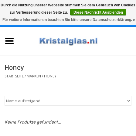
Durch die Nutzung unserer Webseite stimmen Sie dem Gebrauch von Cookies
zur Verbesserung dieser Seite zu.
Diese Nachricht Ausblenden
Top klasse
Snelle levering
Graveren
Für weitere Informationen beachten Sie bitte unsere Datenschutzerklärung. »
0 Artikel - €0,00
Startseite
Gläser
Karaffen
Honey
STARTSEITE
/
MARKEN
/
HONEY
Glasgravur fur karaffe und
weinglaser
Vasen
Keine Produkte gefunden!...
Geschenke