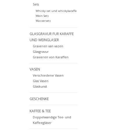
Sets
Whisky-set und whiskykaraffe
Wein Sets
Wassersets
GLASGRAVUR FUR KARAFFE
UND WEINGLASER
Graveren van vazen
Glasgravur
Gravieren von Karaffen
VASEN
Verschiedene Vasen
Glas Vasen
Glaskunst
GESCHENKE
KAFFEE & TEE
Doppelwandige Tee- und
Kaffeegläser