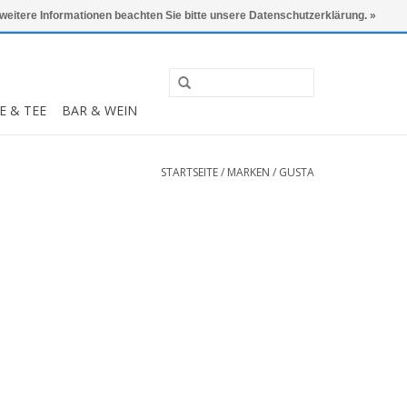
0 Artikel - €0,00
Mein Konto / Kundenkonto anlegen
 weitere Informationen beachten Sie bitte unsere Datenschutzerklärung. »
E & TEE
BAR & WEIN
STARTSEITE
/
MARKEN
/
GUSTA