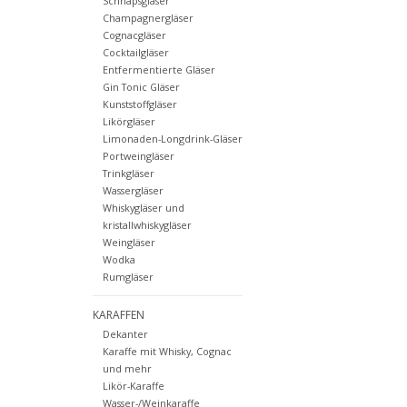
Schnapsgläser
Champagnergläser
Cognacgläser
Cocktailgläser
Entfermentierte Gläser
Gin Tonic Gläser
Kunststoffgläser
Likörgläser
Limonaden-Longdrink-Gläser
Portweingläser
Trinkgläser
Wassergläser
Whiskygläser und
kristallwhiskygläser
Weingläser
Wodka
Rumgläser
KARAFFEN
Dekanter
Karaffe mit Whisky, Cognac
und mehr
Likör-Karaffe
Wasser-/Weinkaraffe