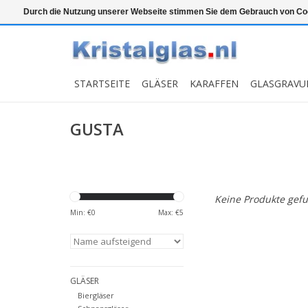
Top klasse
Snelle levering
Graveren
Durch die Nutzung unserer Webseite stimmen Sie dem Gebrauch von Coo
STARTSEITE
GLÄSER
KARAFFEN
GLASGRAVU
GUSTA
Keine Produkte gefu
Min: €
0
Max: €
5
GLÄSER
Biergläser