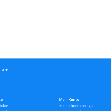
 an:
te
Mein Konto
dukte
Kundenkonto anlegen