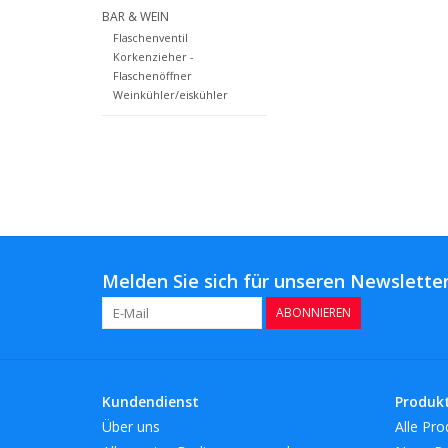
BAR & WEIN
Flaschenventil
Korkenzieher -
Flaschenöffner
Weinkühler/eiskühler
Melden Sie sich für unseren Newsletter
ABONNIEREN
Kundendienst
Produk
Über uns
Alle Pro