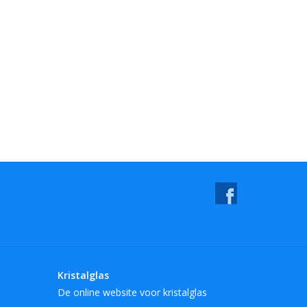
Kristalglas
De online website voor kristalglas