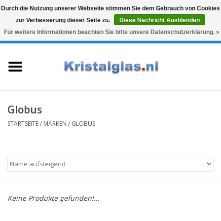
Durch die Nutzung unserer Webseite stimmen Sie dem Gebrauch von Cookies
zur Verbesserung dieser Seite zu.
Diese Nachricht Ausblenden
Top klasse
Snelle levering
Graveren
Für weitere Informationen beachten Sie bitte unsere Datenschutzerklärung. »
0 Artikel - €0,00
Startseite
Gläser
Karaffen
Globus
STARTSEITE
/
MARKEN
/
GLOBUS
Glasgravur fur karaffe und
weinglaser
Vasen
Keine Produkte gefunden!...
Geschenke