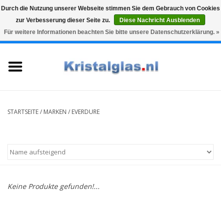
Durch die Nutzung unserer Webseite stimmen Sie dem Gebrauch von Cookies
zur Verbesserung dieser Seite zu.
Diese Nachricht Ausblenden
Top klasse
Snelle levering
Graveren
Für weitere Informationen beachten Sie bitte unsere Datenschutzerklärung. »
0 Artikel - €0,00
Startseite
Gläser
Karaffen
STARTSEITE
/
MARKEN
/
EVERDURE
Glasgravur fur karaffe und
weinglaser
Vasen
Keine Produkte gefunden!...
Geschenke