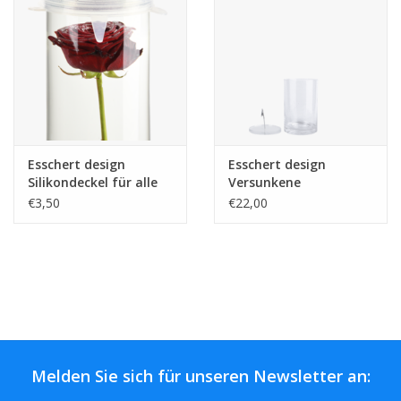
Kaffee & Tee
Bar & Wein
Esschert design
Esschert design
Silikondeckel für alle
Versunkene
versenkten
Blumenvase
€3,50
€22,00
Blumenvasen
Melden Sie sich für unseren Newsletter an: