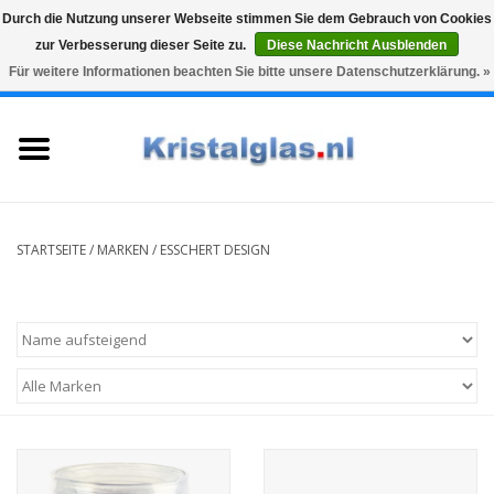
Durch die Nutzung unserer Webseite stimmen Sie dem Gebrauch von Cookies
zur Verbesserung dieser Seite zu.
Diese Nachricht Ausblenden
Top klasse
Snelle levering
Graveren
Für weitere Informationen beachten Sie bitte unsere Datenschutzerklärung. »
0 Artikel - €0,00
Startseite
Gläser
Karaffen
STARTSEITE
/
MARKEN
/
ESSCHERT DESIGN
Glasgravur fur karaffe und
weinglaser
Vasen
Geschenke