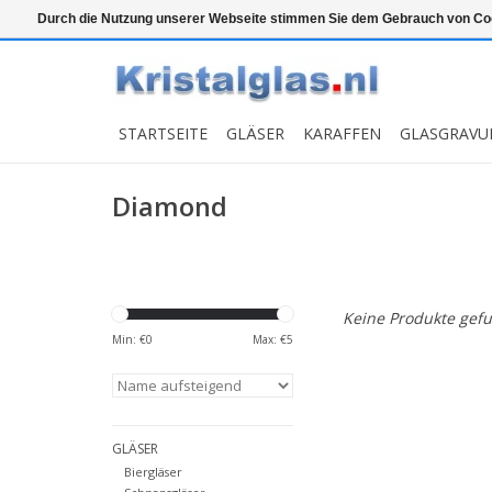
Top klasse
Snelle levering
Graveren
Durch die Nutzung unserer Webseite stimmen Sie dem Gebrauch von Coo
STARTSEITE
GLÄSER
KARAFFEN
GLASGRAVU
Diamond
Keine Produkte gefu
Min: €
0
Max: €
5
GLÄSER
Biergläser