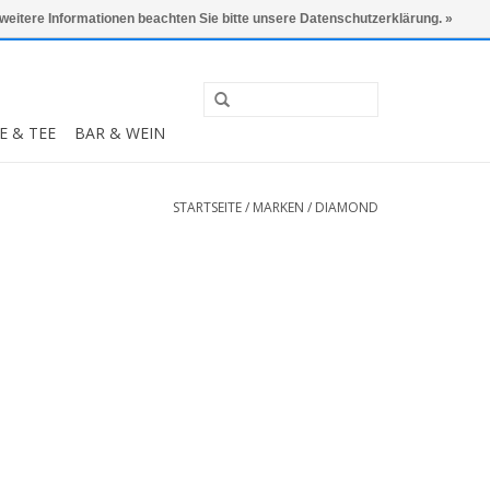
0 Artikel - €0,00
Mein Konto / Kundenkonto anlegen
 weitere Informationen beachten Sie bitte unsere Datenschutzerklärung. »
E & TEE
BAR & WEIN
STARTSEITE
/
MARKEN
/
DIAMOND