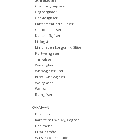
Schnapsgläser
Champagnergläser
Cognacgläser
Cocktailgläser
Entfermentierte Gläser
Gin Tonic Gläser
Kunststoffgläser
Likörgläser
Limonaden-Longdrink-Gläser
Portweingläser
Trinkgläser
Wassergläser
Whiskygläser und
kristallwhiskygläser
Weingläser
Wodka
Rumgläser
KARAFFEN
Dekanter
Karaffe mit Whisky, Cognac
und mehr
Likör-Karaffe
Wasser-/Weinkaraffe