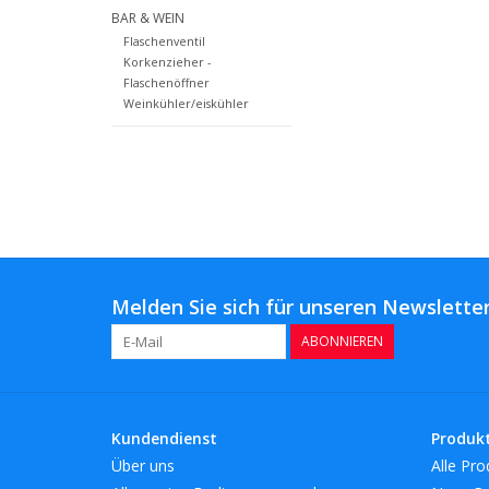
BAR & WEIN
Flaschenventil
Korkenzieher -
Flaschenöffner
Weinkühler/eiskühler
Melden Sie sich für unseren Newsletter
ABONNIEREN
Kundendienst
Produk
Über uns
Alle Pro