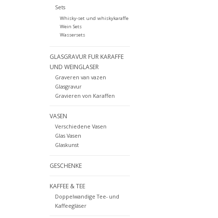
Sets
Whisky-set und whiskykaraffe
Wein Sets
Wassersets
GLASGRAVUR FUR KARAFFE
UND WEINGLASER
Graveren van vazen
Glasgravur
Gravieren von Karaffen
VASEN
Verschiedene Vasen
Glas Vasen
Glaskunst
GESCHENKE
KAFFEE & TEE
Doppelwandige Tee- und
Kaffeegläser