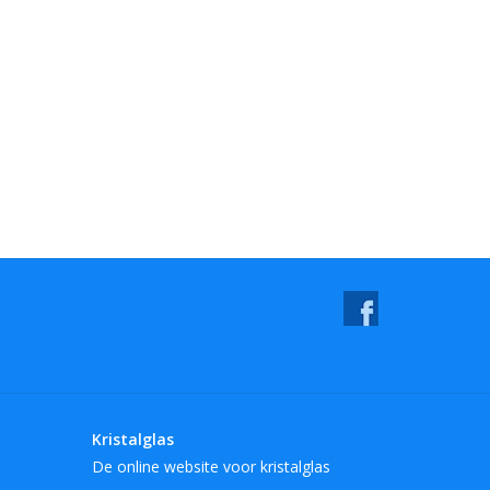
Kristalglas
De online website voor kristalglas