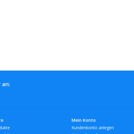
 an:
te
Mein Konto
dukte
Kundenkonto anlegen