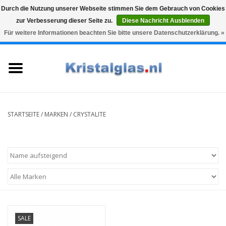
Durch die Nutzung unserer Webseite stimmen Sie dem Gebrauch von Cookies
zur Verbesserung dieser Seite zu.
Diese Nachricht Ausblenden
Top klasse
Snelle levering
Graveren
Für weitere Informationen beachten Sie bitte unsere Datenschutzerklärung. »
0 Artikel - €0,00
Startseite
Gläser
Karaffen
STARTSEITE
/
MARKEN
/
CRYSTALITE
Glasgravur fur karaffe und
weinglaser
Vasen
Geschenke
SALE