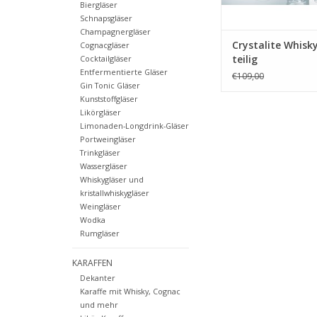
Biergläser
Schnapsgläser
Champagnergläser
Crystalite Whisky
Cognacgläser
teilig
Cocktailgläser
Entfermentierte Gläser
€109,00
Gin Tonic Gläser
Kunststoffgläser
Likörgläser
Limonaden-Longdrink-Gläser
Portweingläser
Trinkgläser
Wassergläser
Whiskygläser und
kristallwhiskygläser
Weingläser
Wodka
Rumgläser
KARAFFEN
Dekanter
Karaffe mit Whisky, Cognac
und mehr