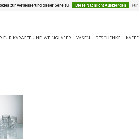
kies zur Verbesserung dieser Seite zu.
Diese Nachricht Ausblenden
Für
R FUR KARAFFE UND WEINGLASER
VASEN
GESCHENKE
KAFFE
hisky-Set
Whisky-
mit einem
von 700ml
 mit einem
on 230ml.
O