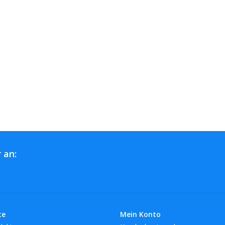
 an:
te
Mein Konto