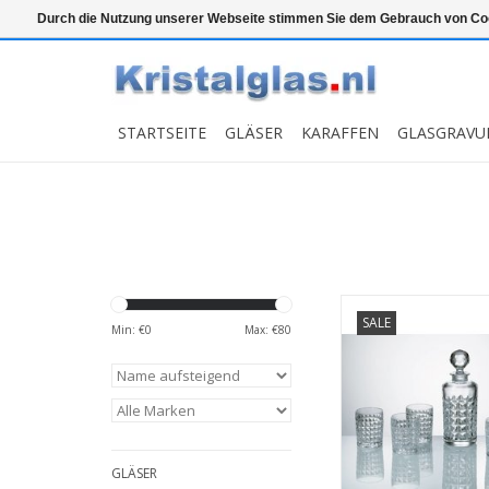
Top klasse
Snelle levering
Graveren
Durch die Nutzung unserer Webseite stimmen Sie dem Gebrauch von Coo
STARTSEITE
GLÄSER
KARAFFEN
GLASGRAVU
Diamand Kristall-W
SALE
bestehend aus 1 
Min: €
0
Max: €
80
Dekanter Diamand 
Fassungsvermögen 
und 6 Whiskygläsern
Fassungsvermögen v
MEHR INF
GLÄSER