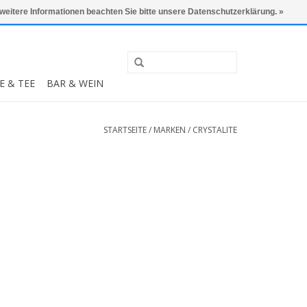
0 Artikel - €0,00
Mein Konto / Kundenkonto anlegen
 weitere Informationen beachten Sie bitte unsere Datenschutzerklärung. »
E & TEE
BAR & WEIN
STARTSEITE
/
MARKEN
/
CRYSTALITE