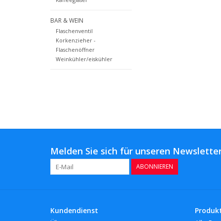
BAR & WEIN
Flaschenventil
Korkenzieher -
Flaschenöffner
Weinkühler/eiskühler
Melden Sie sich für unseren Newsletter
ABONNIEREN
Kundendienst
Produk