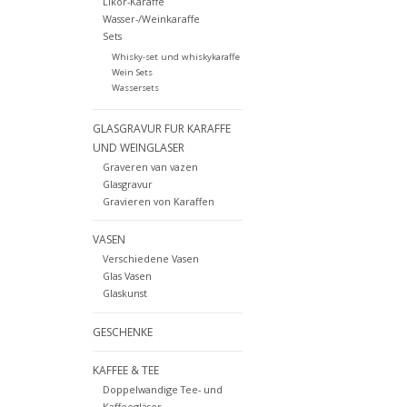
Likör-Karaffe
Wasser-/Weinkaraffe
Sets
Whisky-set und whiskykaraffe
Wein Sets
Wassersets
GLASGRAVUR FUR KARAFFE
UND WEINGLASER
Graveren van vazen
Glasgravur
Gravieren von Karaffen
VASEN
Verschiedene Vasen
Glas Vasen
Glaskunst
GESCHENKE
KAFFEE & TEE
Doppelwandige Tee- und
Kaffeegläser