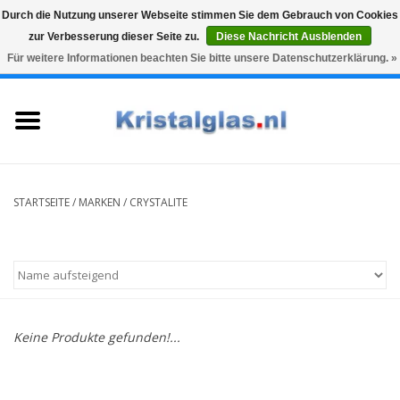
Durch die Nutzung unserer Webseite stimmen Sie dem Gebrauch von Cookies
zur Verbesserung dieser Seite zu.
Diese Nachricht Ausblenden
Top klasse
Snelle levering
Graveren
Für weitere Informationen beachten Sie bitte unsere Datenschutzerklärung. »
0 Artikel - €0,00
Startseite
Gläser
Karaffen
STARTSEITE
/
MARKEN
/
CRYSTALITE
Glasgravur fur karaffe und
weinglaser
Vasen
Keine Produkte gefunden!...
Geschenke