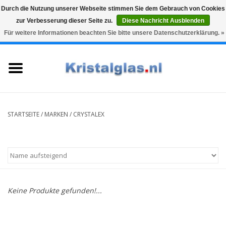
Durch die Nutzung unserer Webseite stimmen Sie dem Gebrauch von Cookies
zur Verbesserung dieser Seite zu.
Diese Nachricht Ausblenden
Top klasse
Snelle levering
Graveren
Für weitere Informationen beachten Sie bitte unsere Datenschutzerklärung. »
0 Artikel - €0,00
Startseite
Gläser
Karaffen
STARTSEITE
/
MARKEN
/
CRYSTALEX
Glasgravur fur karaffe und
weinglaser
Vasen
Keine Produkte gefunden!...
Geschenke