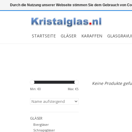
Top klasse
Snelle levering
Graveren
Durch die Nutzung unserer Webseite stimmen Sie dem Gebrauch von Coo
STARTSEITE
GLÄSER
KARAFFEN
GLASGRAVU
Keine Produkte gefu
Min: €
0
Max: €
5
GLÄSER
Biergläser
Schnapsgläser