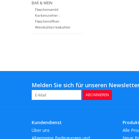
BAR & WEIN
Flaschenventil
Korkenzieher -
Flaschenöffner
Weinkühler/eiskühler
Melden Sie sich für unseren Newsletter
ABONNIEREN
Kundendienst
Produk
Über uns
Alle Pro
Allgemeine Bedingungen und
Neue Pr