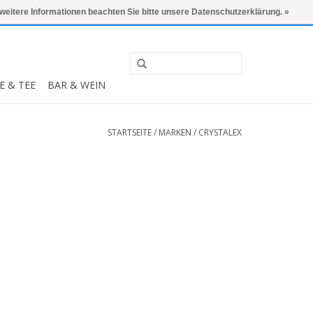
0 Artikel - €0,00
Mein Konto / Kundenkonto anlegen
 weitere Informationen beachten Sie bitte unsere Datenschutzerklärung. »
E & TEE
BAR & WEIN
STARTSEITE
/
MARKEN
/
CRYSTALEX