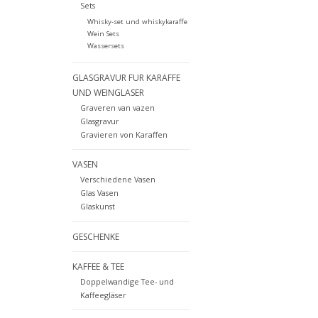
Sets
Whisky-set und whiskykaraffe
Wein Sets
Wassersets
GLASGRAVUR FUR KARAFFE
UND WEINGLASER
Graveren van vazen
Glasgravur
Gravieren von Karaffen
VASEN
Verschiedene Vasen
Glas Vasen
Glaskunst
GESCHENKE
KAFFEE & TEE
Doppelwandige Tee- und
Kaffeegläser