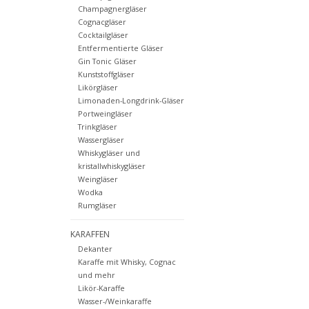
Champagnergläser
Cognacgläser
Cocktailgläser
Entfermentierte Gläser
Gin Tonic Gläser
Kunststoffgläser
Likörgläser
Limonaden-Longdrink-Gläser
Portweingläser
Trinkgläser
Wassergläser
Whiskygläser und
kristallwhiskygläser
Weingläser
Wodka
Rumgläser
KARAFFEN
Dekanter
Karaffe mit Whisky, Cognac
und mehr
Likör-Karaffe
Wasser-/Weinkaraffe