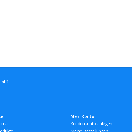
 an:
te
Mein Konto
dukte
Kundenkonto anlegen
odukte
Meine Bestellungen