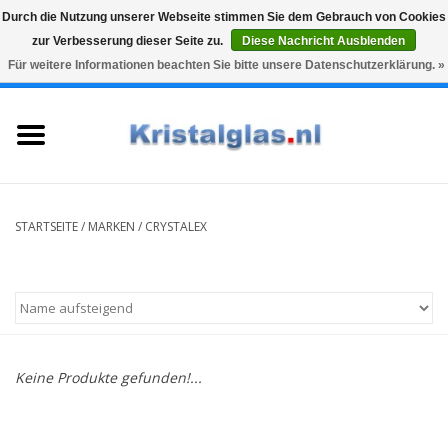
Durch die Nutzung unserer Webseite stimmen Sie dem Gebrauch von Cookies
zur Verbesserung dieser Seite zu.
Diese Nachricht Ausblenden
Top klasse
Snelle levering
Graveren
Für weitere Informationen beachten Sie bitte unsere Datenschutzerklärung. »
0 Artikel - €0,00
Startseite
Gläser
Karaffen
STARTSEITE
/
MARKEN
/
CRYSTALEX
Glasgravur fur karaffe und
weinglaser
Vasen
Keine Produkte gefunden!...
Geschenke