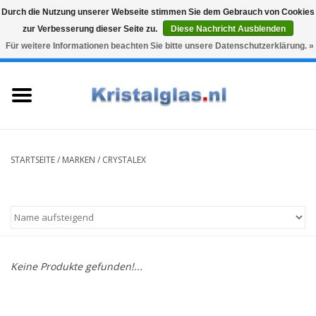
Durch die Nutzung unserer Webseite stimmen Sie dem Gebrauch von Cookies
zur Verbesserung dieser Seite zu.
Diese Nachricht Ausblenden
Top klasse
Snelle levering
Graveren
Für weitere Informationen beachten Sie bitte unsere Datenschutzerklärung. »
0 Artikel - €0,00
Startseite
Gläser
Karaffen
STARTSEITE
/
MARKEN
/
CRYSTALEX
Glasgravur fur karaffe und
weinglaser
Vasen
Keine Produkte gefunden!...
Geschenke