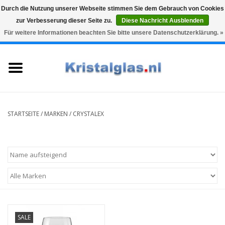
Durch die Nutzung unserer Webseite stimmen Sie dem Gebrauch von Cookies
zur Verbesserung dieser Seite zu.
Diese Nachricht Ausblenden
Top klasse
Snelle levering
Graveren
Für weitere Informationen beachten Sie bitte unsere Datenschutzerklärung. »
0 Artikel - €0,00
Startseite
Gläser
Karaffen
STARTSEITE
/
MARKEN
/
CRYSTALEX
Glasgravur fur karaffe und
weinglaser
Vasen
Geschenke
SALE