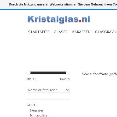
Top klasse
Snelle levering
Graveren
Durch die Nutzung unserer Webseite stimmen Sie dem Gebrauch von Coo
STARTSEITE
GLÄSER
KARAFFEN
GLASGRAVU
Keine Produkte gefu
Min: €
0
Max: €
5
GLÄSER
Biergläser
Schnapsgläser