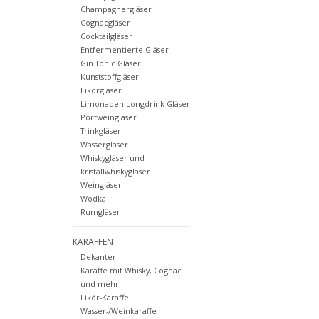
Champagnergläser
Cognacgläser
Cocktailgläser
Entfermentierte Gläser
Gin Tonic Gläser
Kunststoffgläser
Likörgläser
Limonaden-Longdrink-Gläser
Portweingläser
Trinkgläser
Wassergläser
Whiskygläser und
kristallwhiskygläser
Weingläser
Wodka
Rumgläser
KARAFFEN
Dekanter
Karaffe mit Whisky, Cognac
und mehr
Likör-Karaffe
Wasser-/Weinkaraffe