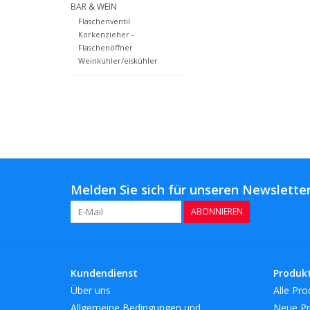
BAR & WEIN
Flaschenventil
Korkenzieher -
Flaschenöffner
Weinkühler/eiskühler
Melden Sie sich für unseren Newsletter
ABONNIEREN
Kundendienst
Produk
Über uns
Alle Pro
Allgemeine Bedingungen und
Neue Pr