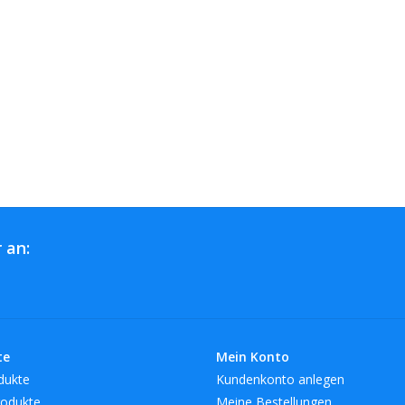
 an:
te
Mein Konto
dukte
Kundenkonto anlegen
odukte
Meine Bestellungen