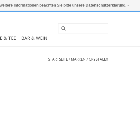
0 Artikel - €0,00
Mein Konto / Kundenkonto anlegen
 weitere Informationen beachten Sie bitte unsere Datenschutzerklärung. »
E & TEE
BAR & WEIN
STARTSEITE
/
MARKEN
/
CRYSTALEX