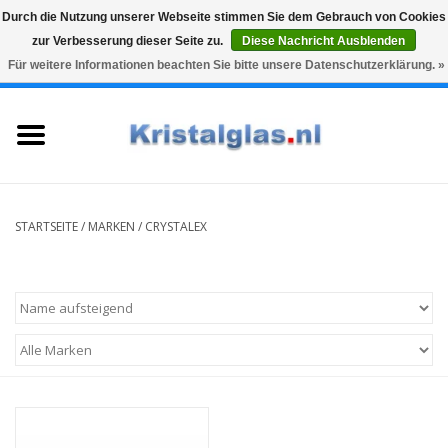
Durch die Nutzung unserer Webseite stimmen Sie dem Gebrauch von Cookies
zur Verbesserung dieser Seite zu.
Diese Nachricht Ausblenden
Top klasse
Snelle levering
Graveren
Für weitere Informationen beachten Sie bitte unsere Datenschutzerklärung. »
0 Artikel - €0,00
Startseite
Gläser
Karaffen
STARTSEITE
/
MARKEN
/
CRYSTALEX
Glasgravur fur karaffe und
weinglaser
Vasen
Geschenke