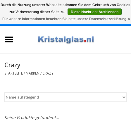
Durch die Nutzung unserer Webseite stimmen Sie dem Gebrauch von Cookies
zur Verbesserung dieser Seite zu.
Diese Nachricht Ausblenden
Top klasse
Snelle levering
Graveren
Für weitere Informationen beachten Sie bitte unsere Datenschutzerklärung. »
0 Artikel - €0,00
Startseite
Gläser
Karaffen
Crazy
STARTSEITE
/
MARKEN
/
CRAZY
Glasgravur fur karaffe und
weinglaser
Vasen
Keine Produkte gefunden!...
Geschenke