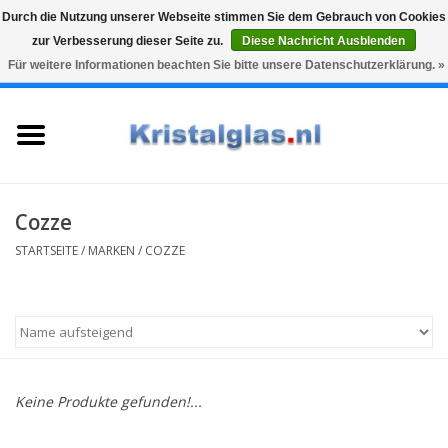
Durch die Nutzung unserer Webseite stimmen Sie dem Gebrauch von Cookies
zur Verbesserung dieser Seite zu.
Diese Nachricht Ausblenden
Top klasse
Snelle levering
Graveren
Für weitere Informationen beachten Sie bitte unsere Datenschutzerklärung. »
0 Artikel - €0,00
Startseite
Gläser
Karaffen
Cozze
STARTSEITE
/
MARKEN
/
COZZE
Glasgravur fur karaffe und
weinglaser
Vasen
Keine Produkte gefunden!...
Geschenke