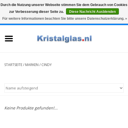
Durch die Nutzung unserer Webseite stimmen Sie dem Gebrauch von Cookies
zur Verbesserung dieser Seite zu.
Diese Nachricht Ausblenden
Top klasse
Snelle levering
Graveren
Für weitere Informationen beachten Sie bitte unsere Datenschutzerklärung. »
0 Artikel - €0,00
Startseite
Gläser
Karaffen
STARTSEITE
/
MARKEN
/
CINDY
Glasgravur fur karaffe und
weinglaser
Vasen
Keine Produkte gefunden!...
Geschenke